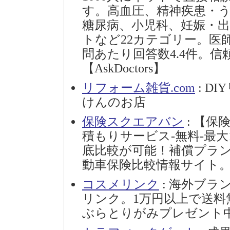
す。高血圧、精神疾患・
糖尿病、小児科、妊娠・
トなど22カテゴリー。医師
問あたり回答数4.4件。
【AskDoctors】
リフォーム雑貨.com
: D
けんのお店
保険スクエアバン
: 【保
積もりサービス-無料-最
底比較が可能！補償プラ
動車保険比較情報サイト
コスメリンク
: 海外ブ
リンク。1万円以上で送料
ぶらとりがみプレゼント