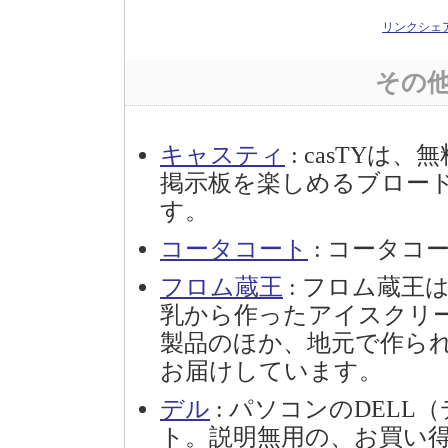
リンクシェ
その
キャスティ
: casTY
掲示板を楽しめるブロー
す。
コータコート
: コータコ
フロム蔵王
: フロム蔵王
乳から作ったアイスクリ
製品のほか、地元で作ら
お届けしています。
デル
: パソコンのDEL
ト。説明無用の、お買い