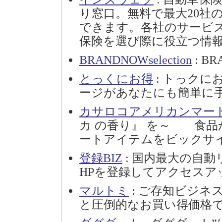
り窓口。無料で最大20社
できます。各社のサービ
保険を選び際に役立つ情
BRANDNOWselection
: BR
とっくにお得
: トっク
ージがあなたにも簡単に手
カサロコアメリカンマー
カ の香り』 を～ 食品
ートアイテムをビックサ
登録BIZ
: 国内最大の自動リ
HPを登録してアクセスア
マルトミ
: ご存知ビジネ
と圧倒的なお買い得価格