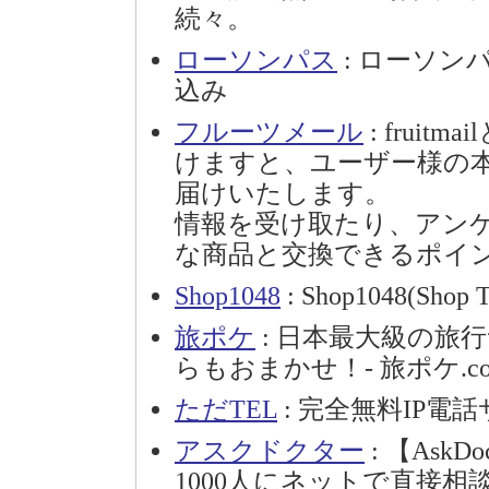
続々。
ローソンパス
: ローソン
込み
フルーツメール
: frui
けますと、ユーザー様の
届けいたします。
情報を受け取たり、アン
な商品と交換できるポイ
Shop1048
: Shop1048(Shop T
旅ポケ
: 日本最大級の旅
らもおまかせ！- 旅ポケ.c
ただTEL
: 完全無料IP電
アスクドクター
: 【Ask
1000人にネットで直接