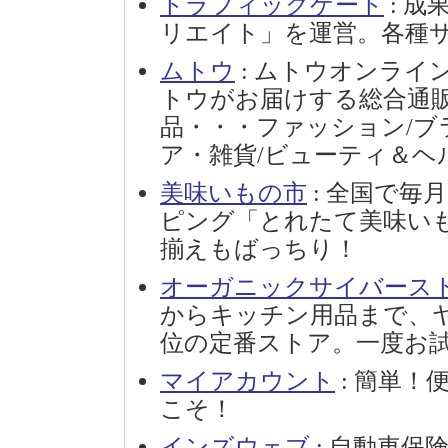
トラフィックゲート
: 成
リエイト」を運営。各種
ムトウ
: ムトウオンライ
トウがお届けする総合通
品・・・ファッション/ブ
ア・雑貨/ビューティ＆ヘ
美味いもの市
: 全国で毎
ピング「とれたて美味い
揃えもばっちり！
オーガニックサイバース
からキッチン用品まで、
位の定番ストア。一度お
マイアカウント
: 簡単
こそ！
インズウェブ
: 自動車保