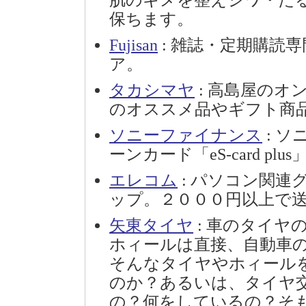
肌のキメを整えシワ・た
保ちます。
Fujisan
: 雑誌・定期購読
ア。
タカシマヤ
: 高島屋の
のオススメ品やギフト商
ソニーファイナンス
: 
ーンカード「eS-card plu
エレコム
: パソコン関連
ップ。２０００円以上で
矢東タイヤ
: 車のタイヤ
ホィールは直接、自動車
そんなタイヤやホィール
のか？あるいは、タイヤ
の？何をしているの？そ