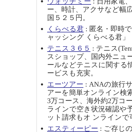
ウォッチミー
: 日用家電
ー、時計、アクサなど幅
国５２５円。
くらべる君
: 匿名・即時
ャッシング くらべる君」
テニス３６５
: テニス(T
スショップ、国内外ニュ
ールなどテニスに関する
ービスも充実。
エーツアー
: ANAの旅
アーを簡単オンライン検
3万コース、海外約2万コ
ラインで空き状況確認や
ット請求もオ ンラインで
エスティーピー
: ご存じ