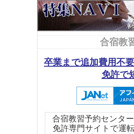
合宿教
卒業まで追加費用不要
免許で
合宿教習予約センタ
免許専門サイトで運