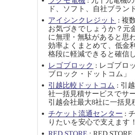
ツクモ電機
: 九十九電機
ド、ソフト、自社ブラン
アイシンクレジット
: 複
お気づきでしょうか？元
に無理・無駄があると思
効率よくまとめて、低金
格段に軽減できると確信
レゴブロック
: レゴブ
ブロック・ドットコム」
引越比較ドットコム
: 引
社一括見積サービスでサ
引越会社最大8社に一括見
チケット流通センター
:
りたいを安心で支えます
RED STORE
: RED STORE