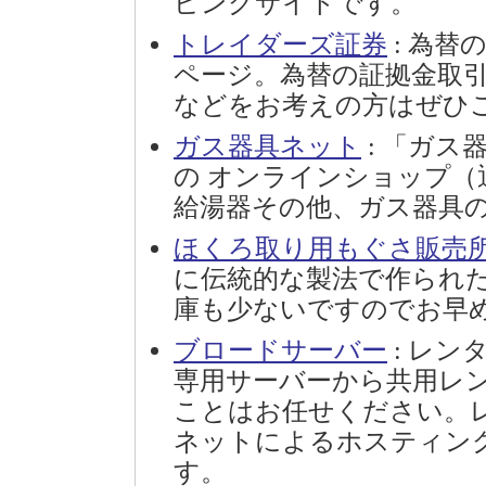
ピングサイトです。
トレイダーズ証券
: 為
ページ。為替の証拠金取引
などをお考えの方はぜひ
ガス器具ネット
: 「ガス
の オンラインショップ（
給湯器その他、ガス器具
ほくろ取り用もぐさ販売
に伝統的な製法で作られ
庫も少ないですのでお早
ブロードサーバー
: レン
専用サーバーから共用レ
ことはお任せください。レ
ネットによるホスティン
す。