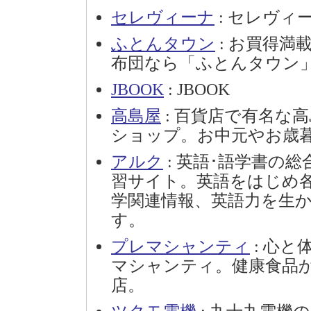
セレヴィーナ
: セレヴィ
ふとんタウン
: お買得満
布団なら「ふとんタウン
JBOOK
: JBOOK
高島屋
: 百貨店で有名な
ショップ。お中元やお歳
アルク
: 英語･語学書の
習サイト。英語をはじめ各
学関連情報、英語力を生
す。
プレマシャンティ
: 心
マシャンティ。健康食品
店。