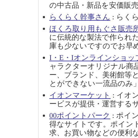
の中古品・新品を安価販
らくらく幹事さん
: らく
ほくろ取り用もぐさ販売
に伝統的な製法で作られ
庫も少ないですのでお早
I・E・Iオンラインショッ
ャラクターオリジナル商
ー、ブランド、美術館等
とができない一流品のみ
イオンマーケット
: イオ
ービスが提供・運営する
00ポイントパーク
: ポ
得なサイトです。ポイン
求、お買い物などの便利