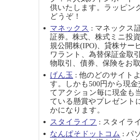
供いたします。ラッピン
どうぞ！
マネックス
: マネック
証券。株式、株式ミニ投資
規公開株(IPO)、貸株サ
ワラント、為替保証金取
物取引、債券、保険をお
げん玉
: 他のどのサイト
す。しかも500円から現
てアクション毎に現金も
ている懸賞やプレゼント
かになります。
スタイライフ
: スタイラ
なんぱそドットコム
: 