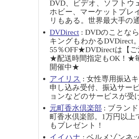
DVD、ビデオ、ソフトウ
ホビー、マーケットプレイス、S
リもある。世界最大手の
DVDirect
: DVDのこと
キングもわかるDVDire
55％OFF★DVDirect
★配送時間指定もOK！★毎日
開催中★
アイリス
: 女性専用振込
申し込み受付、振込サー
ョンなどのサービスが受
元町香水倶楽部
: ブラン
町香水倶楽部。1万円以上
もプレゼント！
イイハナ
: ベルメゾン