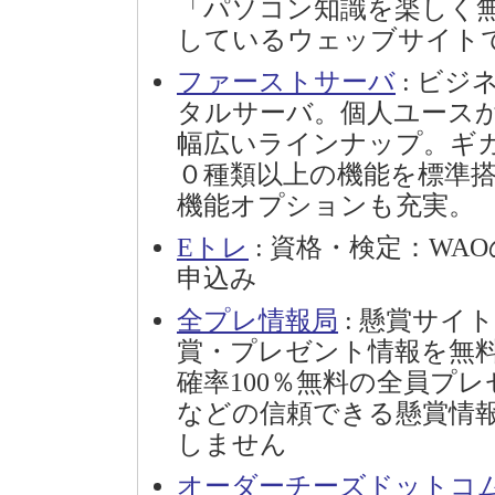
「パソコン知識を楽しく
しているウェッブサイト
ファーストサーバ
: ビ
タルサーバ。個人ユース
幅広いラインナップ。ギ
０種類以上の機能を標準
機能オプションも充実。
Eトレ
: 資格・検定：WA
申込み
全プレ情報局
: 懸賞サイ
賞・プレゼント情報を無
確率100％無料の全員プ
などの信頼できる懸賞情
しません
オーダーチーズドットコ