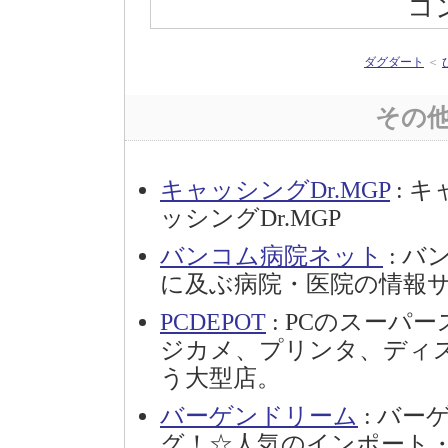
コ
ダグダート
＜
その
キャッシングDr.MGP
: 
ッシングDr.MGP
バンコム病院ネット
: 
に及ぶ病院・医院の情報
PCDEPOT
: PCのスーパー
ジカメ、プリンタ、ディ
う大型店。
バーゲンドリーム
: バ
グ！☆人気のインポート・