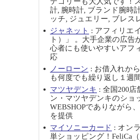
テゴリーも大人気です！スイ
計, 腕時計, ブランド腕時計,
ッチ, ジュエリー, ブレ
ジャネット
: アフィリエ
ト）」 。大手企業の広告
心者にも使いやすいアフ
応
ノーローン
: お借入れか
も何度でも繰り返し１週
マツヤデンキ
: 全国20
ン・マツヤデンキのショ
WEBSHOPでありなが
を提供
マイソニーカード
: オン
単ショッピング！FeliC