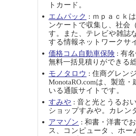
トカード。
エムパック
: ｍｐａｃｋ
ンケートで収集し、社会
す。また、テレビや雑誌
する情報ネットワークサ
価格コム自動車保険
: 有
無料一括見積りができる
モノタロウ
: 住商グレン
MonotaRO.comは、
いる通販サイトです。
すみや
: 音と光とうるお
ショップすみや。カレンダ
アマゾン
: 和書・洋書で
ス、コンピュータ 、ホー