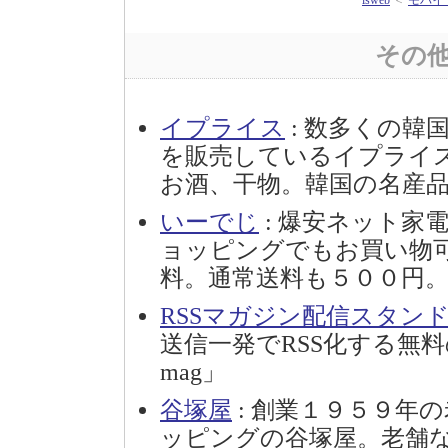
isweb
＜
モバイ
その
イプライス
: 数多くの韓
を販売しているイプライ
お酒、干物。韓国の名産
いーでじ
: 爆安ネット家
ョッピングでもお買い物
料。通常送料も５００円
RSSマガジン配信スタンドR
送信一発でRSS化する無料
mag」
谷塚屋
: 創業１９５９年
ッピングの谷塚屋。老舗