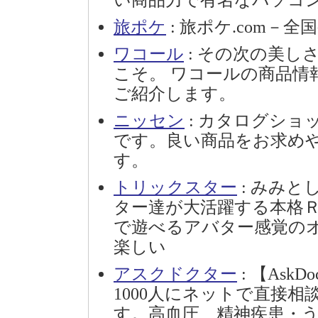
い商品力で有名なパソコ
旅ポケ
: 旅ポケ.com－
ワコール
: その次の美し
こそ。 ワコールの商品情
ご紹介します。
ニッセン
: カタログシ
です。良い商品をお求め
す。
トリックスター
: みみ
ター達が大活躍する本格
で遊べるアバター感覚の
楽しい
アスクドクター
: 【Ask
1000人にネットで直接
す。高血圧、精神疾患・