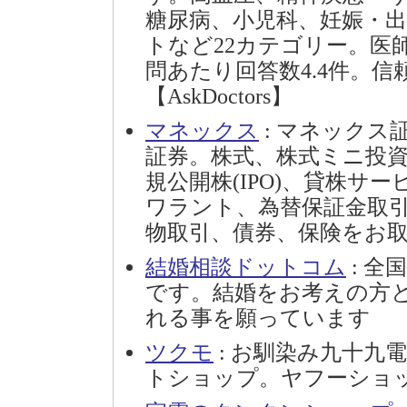
糖尿病、小児科、妊娠・
トなど22カテゴリー。医師
問あたり回答数4.4件。
【AskDoctors】
マネックス
: マネック
証券。株式、株式ミニ投資
規公開株(IPO)、貸株サ
ワラント、為替保証金取
物取引、債券、保険をお
結婚相談ドットコム
: 
です。結婚をお考えの方
れる事を願っています
ツクモ
: お馴染み九十九
トショップ。ヤフーショ