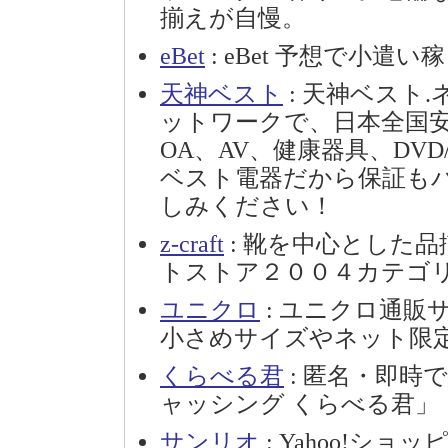
揃えが自慢。
eBet
: eBet 予想で小遣
天神ベスト
: 天神ベスト.
ットワークで、日本全国
OA、AV、健康器具、DV
ベスト電器だから保証も
しみください！
z-craft
: 靴を中心とした
トストア２００４カテゴリ第
ユニクロ
: ユニクロ通販
小さめサイズやネット限
くらべる君
: 匿名・即時
ャッシング くらべる君」
サンリオ
: Yahoo!シ