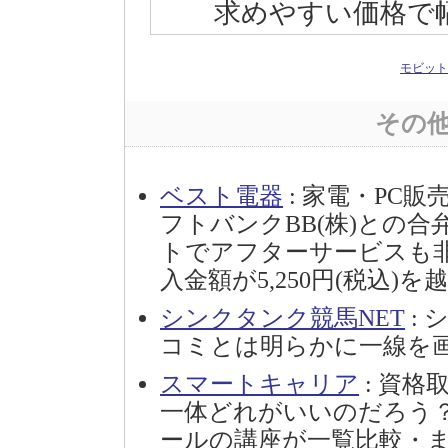
求めやすい価格で
モビット
その
ベスト電器
: 家電・PC販
フトバンクBB(株)との合
トでアフターサービスも
入金額が5,250円(税込
シンクタンク競馬NET
:
コミとは明らかに一線を
スマートキャリア
: 資
一体どれがいいのだろう
ールの講座が一覧比較・