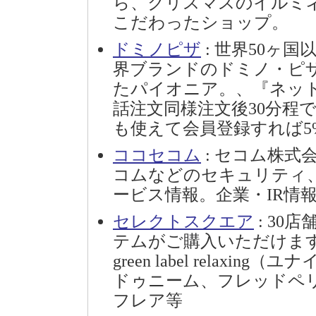
ら、クリスマスのイルミ
こだわったショップ。
ドミノピザ
: 世界50ヶ国
界ブランドのドミノ・ピ
たパイオニア。、『ネットで簡
話注文同様注文後30分程
も使えて会員登録すれば5
ココセコム
: セコム株
コムなどのセキュリティ
ービス情報。企業・IR情
セレクトスクエア
: 30
テムがご購入いただけます
green label rela
ドゥニーム、フレッドペリ
フレア等