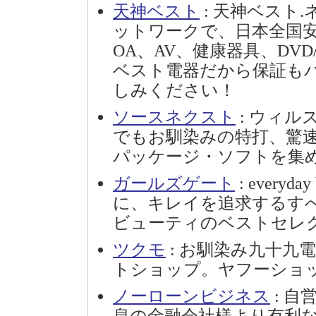
天神ベスト
: 天神ベスト.
ットワークで、日本全国
OA、AV、健康器具、DV
ベスト電器だから保証も
しみください！
ソースネクスト
: ウィ
でもお馴染みの特打、驚
パッケージ・ソフトを集
ガールズゲート
: everyd
に、キレイを追求するす
ビューティのベストセレ
ツクモ
: お馴染み九十九
トショップ。ヤフーショ
ノーローンビジネス
: 