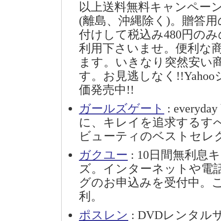
以上送料無料キャンペーン
(離島、沖縄除く)。贈答
付けして税込み480円の
利用下さいませ。便利な
ます。いきなり突然安い
す。お見逃しなく!!Yah
価発売中!!
ガールズゲート
: everyd
に、キレイを追求するす
ビューティのベストセレ
ガクユー
: 10日間無利
ズ。インターネットや電話
グのお申込みを受付中。ご
利。
ポスレン
: DVDレンタ