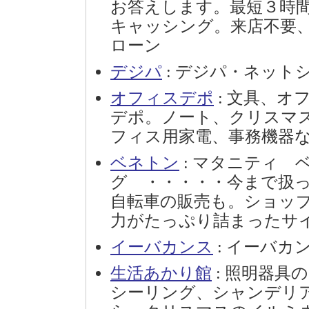
お答えします。最短３時
キャッシング。来店不要
ローン
デジパ
: デジパ・ネット
オフィスデポ
: 文具、
デポ。ノート、クリスマ
フィス用家電、事務機器
ベネトン
: マタニティ 
グ ・・・・・今まで扱
自転車の販売も。ショッ
力がたっぷり詰まったサ
イーバカンス
: イーバカ
生活あかり館
: 照明器具
シーリング、シャンデリ