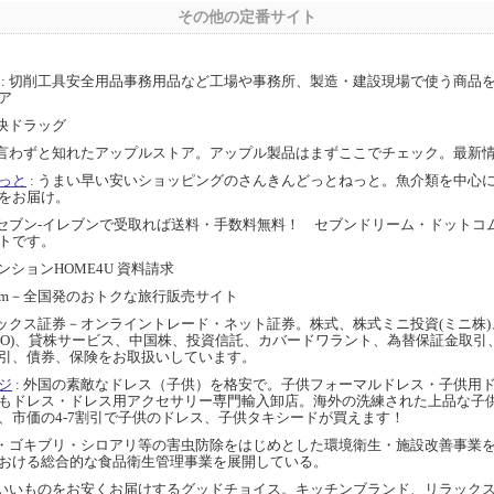
その他の定番サイト
: 切削工具安全用品事務用品など工場や事務所、製造・建設現場で使う商品
ア
爽快ドラッグ
 言わずと知れたアップルストア。アップル製品はまずここでチェック。最新
っと
: うまい早い安いショッピングのさんきんどっとねっと。魚介類を中心
をお届け。
 セブン-イレブンで受取れば送料・手数料無料！ セブンドリーム・ドットコ
トです。
マンションHOME4U 資料請求
.com－全国発のおトクな旅行販売サイト
ネックス証券－オンライントレード・ネット証券。株式、株式ミニ投資(ミニ株
IPO)、貸株サービス、中国株、投資信託、カバードワラント、為替保証金取
引、債券、保険をお取扱いしています。
ジ
: 外国の素敵なドレス（子供）を格安で。子供フォーマルドレス・子供用
もドレス・ドレス用アクセサリー専門輸入卸店。海外の洗練された上品な子
、市価の4-7割引で子供のドレス、子供タキシードが買えます！
み・ゴキブリ・シロアリ等の害虫防除をはじめとした環境衛生・施設改善事業
おける総合的な食品衛生管理事業を展開している。
 いいものをお安くお届けするグッドチョイス。キッチンブランド、リラック