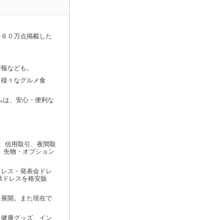
を６０万点掲載した
情報なども。
に様々なグルメ食
ムは、安心・便利な
)、信用取引、夜間取
引、先物・オプション
ドレス・発表会ドレ
供ドレスを格安販
を展開。また現在で
ス健康グッズ、イン