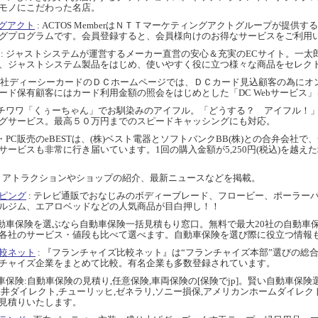
モノにこだわった名店。
ングアクト
: ACTOS MemberはＮＴＴマーケティングアクトグループが提供
グプログラムです。会員登録すると、会員様向けのお得なサービスをご利用
: ジャストシステムが運営するメーカー直営の安心＆充実のECサイト。一太郎
、ジャストシステム製品をはじめ、使いやすく役に立つ様々な商品をセレク
式会社ディーシーカードのＤＣホームページでは、ＤＣカード見込顧客の為にオ
ード保有顧客にはカード利用金額の照会をはじめとした「DC Webサービス
いチワワ「くぅーちゃん」でお馴染みのアイフル。「どうする？ アイフル！
グサービス。最高５０万円までのスピードキャッシングにも対応。
電・PC販売のeBESTは、(株)ベスト電器とソフトバンクBB(株)との合弁会社で
サービスも非常に行き届いています。1回の購入金額が5,250円(税込)を越え
ト。アトラクションやショップの紹介、最新ニュースなどを掲載。
ピング
: テレビ通販でおなじみのボディーブレード、フロービー、ポーラー
ルジム、エアロベッドなどの人気商品が目白押し！！
自動車保険を選ぶなら自動車保険一括見積もり窓口。無料で最大20社の自動車
各社のサービス・値段も比べて選べます。自動車保険を選び際に役立つ情報
較ネット
: 『フランチャイズ比較ネット』は“フランチャイズ本部”選びの総
チャイズ企業をまとめて比較。有名企業も多数登録されています。
動車保険:自動車保険の見積り,任意保険,車両保険の[保険でjp]。賢い自動車保
三井ダイレクト,チューリッヒ,ゼネラリ,ソニー損保,アメリカンホームダイレ
見積りいたします。