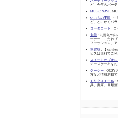
パーティーグッズ
ど、今年のパーテ
MUSIC NAVI
: MU
いいもの王国
: 
ど、とにかくバラ
コータコート
: 
丸善
: 丸善丸の
ーナー！こだわり
ファッション、ア
車買取
: 【 c
ビスは無料でご利
スイートオブオレ
チーズケーキをお
クーシー
: QU
方など情報満載で
モリタスチール
:
具、書庫、書類整