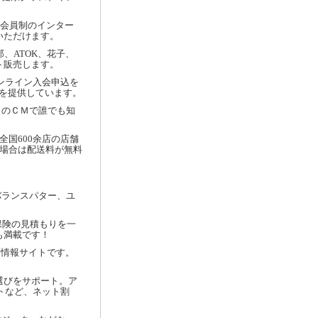
する会員制のインター
いただけます。
、ATOK、花子、
ト販売します。
ンライン入会申込を
」を提供しています。
」のＣＭで誰でも知
、全国600余店の店舗
た場合は配送料が無料
バランスパター、ユ
保険の見積もりを一
も満載です！
合情報サイトです。
険選びをサポート。ア
クトなど、ネット割