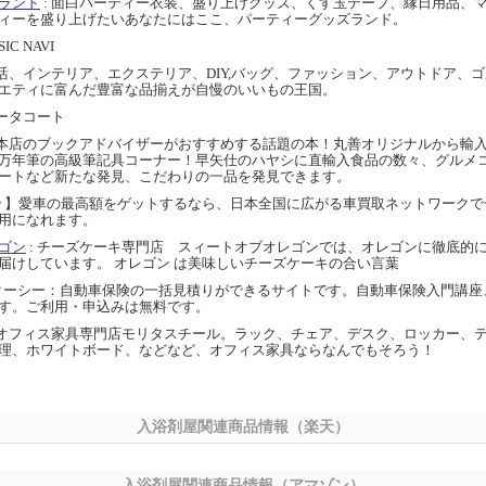
ランド
: 面白パーティー衣装、盛り上げグッズ、くす玉テープ、縁日用品、
ィーを盛り上げたいあなたにはここ、パーティーグッズランド。
SIC NAVI
生活、インテリア、エクステリア、DIY,バッグ、ファッション、アウトドア、
エティに富んだ豊富な品揃えが自慢のいいもの王国。
コータコート
内本店のブックアドバイザーがおすすめする話題の本！丸善オリジナルから輸
万年筆の高級筆記具コーナー！早矢仕のハヤシに直輸入食品の数々、グルメ
ートなど新たな発見、こだわりの一品を発見できます。
arview 】愛車の最高額をゲットするなら、日本全国に広がる車買取ネットワー
用になれます。
ゴン
: チーズケーキ専門店 スィートオブオレゴンでは、オレゴンに徹底的
届けしています。 オレゴン は美味しいチーズケーキの合い言葉
SYクーシー：自動車保険の一括見積りができるサイトです。自動車保険入門講
す。ご利用・申込みは無料です。
 オフィス家具専門店モリタスチール。ラック、チェア、デスク、ロッカー、テ
理、ホワイトボード、などなど、オフィス家具ならなんでもそろう！
入浴剤屋関連商品情報（楽天）
入浴剤屋関連商品情報（アマゾン）