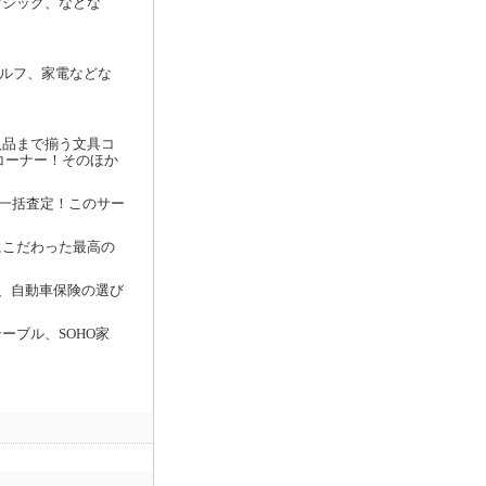
マジック、などな
ゴルフ、家電などな
入品まで揃う文具コ
コーナー！そのほか
クで一括査定！このサー
にこだわった最高の
座、自動車保険の選び
ーブル、SOHO家