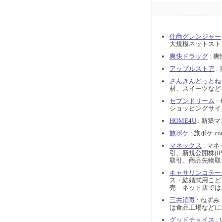
住商グレンジャー
大規模ネットスト
爽快ドラッグ
: 
アップルストア
:
さんきんどっとね
材、スイーツなど
セブンドリーム
:
ショッピングサイ
HOME4U
: 新築
旅ポケ
: 旅ポケ
マネックス
: マ
引、新規公開株(
取引、商品先物取
キャサリンコテー
ス・結婚式用こど
売 ネット店では
三共消毒
: ねず
は食品工場などに
グッドチョイス
: