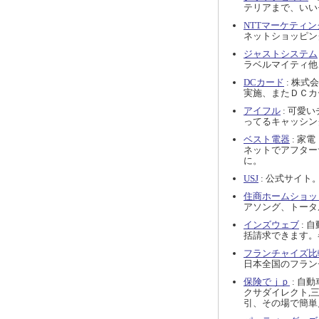
テリアまで、いい
NTTマーケティ
ネットショッピン
ジャストシステム
ラベルマイティ他
DCカード
: 株
実施、またＤＣカ
アイフル
: 可愛
ってるキャッシン
ベスト電器
: 家
ネットでアフター
に。
USJ
: 公式サイ
住商ホームショッ
アソング、トータ
インズウェブ
: 
括請求できます。
フランチャイズ比
日本全国のフラン
保険でｊｐ
: 自
クサダイレクト,
引、その場で簡単