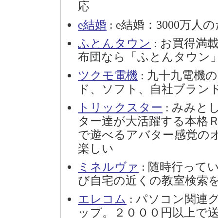
応
e結婚
: e結婚：3000万
ふとんタウン
: お買得満
布団なら「ふとんタウン
ツクモ電機
: 九十九電機
ド、ソフト、自社ブラン
トリックスター
: みみ
ター達が大活躍する本格
で遊べるアバター感覚の
楽しい
ミネルヴァ
: 随時行って
び自宅の近くの教室検索
エレコム
: パソコン関連
ップ。２０００円以上で