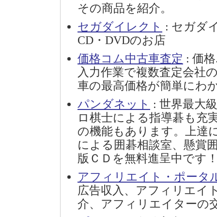
その商品を紹介。
セガダイレクト
: セガ
CD・DVDのお店
価格コム中古車査定
: 価
入力作業で複数査定会社
車の最高価格が簡単にわ
パンダネット
: 世界最
ロ棋士による指導碁も充
の機能もあります。上達
による囲碁相談室、懸賞
版ＣＤを無料進呈中です
アフィリエイト・ポータ
広告収入、アフィリエイト
介、アフィリエイターの